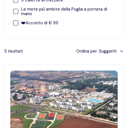
3 Calette attrezzate
3 Calette attrezzate
Le mete più ambite della Puglia a portata di
Le mete più ambite della Puglia a portata di mano
mano
❤️Acconto di € 99
❤️Acconto di € 99
5
risultati
Ordina per:
Suggeriti