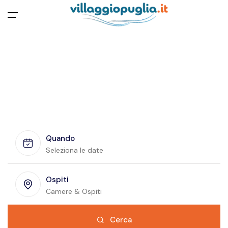
Apri menu
Villaggi Specchiolla
Scopri i migliori villaggi turistici a Specchiolla, tra mare
cristallino, natura e relax.
Quando
Seleziona le date
Ospiti
Camere & Ospiti
Cerca