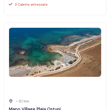
3 Calette attrezzate
•
12.1
km
Mapo Village Plaia Ostuni