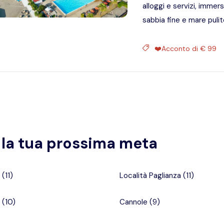
alloggi e servizi, immer
sabbia fine e mare pulit
❤️Acconto di € 99
i la tua prossima meta
(
11
)
Località Paglianza
(
11
)
(
10
)
Cannole
(
9
)