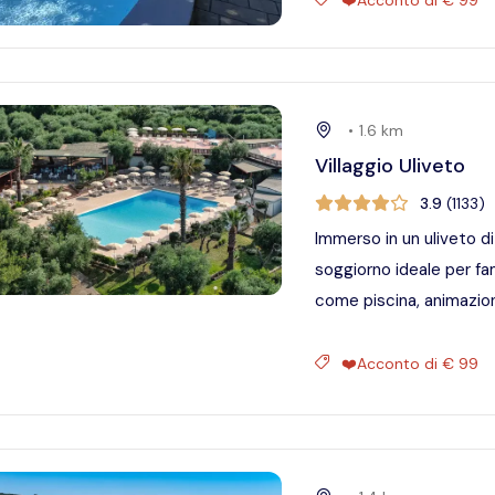
•
1.6
km
Villaggio Uliveto
3.9
(
1133
)
Immerso in un uliveto di 
soggiorno ideale per fam
come piscina, animazion
❤️Acconto di € 99