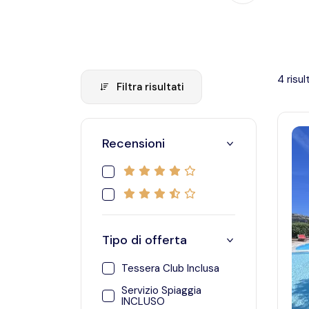
4
risul
Filtra risultati
Recensioni
4
stelle
3.5
stelle
Tipo di offerta
Tessera Club Inclusa
Tessera Club Inclusa
Servizio Spiaggia
Servizio Spiaggia INCLUSO
INCLUSO