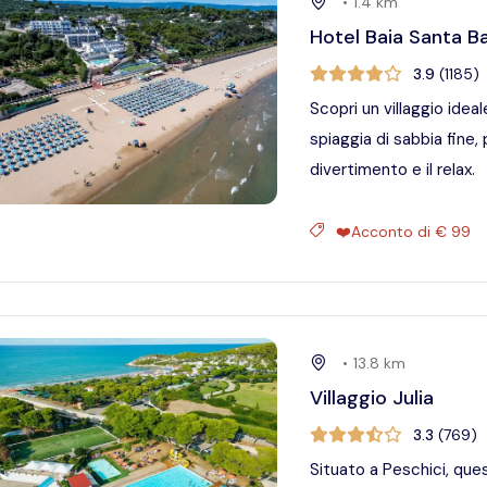
•
1.4
km
Hotel Baia Santa B
3.9
(
1185
)
Scopri un villaggio idea
spiaggia di sabbia fine, 
divertimento e il relax.
❤️Acconto di € 99
•
13.8
km
Villaggio Julia
3.3
(
769
)
Situato a Peschici, que