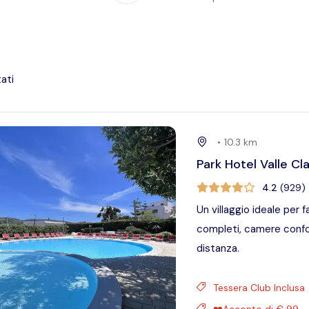
tati
•
10.3
km
Park Hotel Valle Cl
4.2
(
929
)
Un villaggio ideale per f
completi, camere confor
distanza.
Tessera Club Inclusa
❤️Acconto di € 99