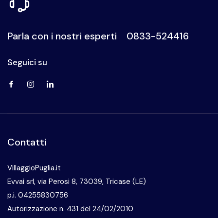
offrire un soggiorno confortevole e senza stress, in un
contesto di bellezza naturale e eleganza.
Parla con i nostri esperti
0833-524416
Seguici su
Visita la nostra pagina Facebook
Visita il nostro profilo Instagram
Visita la nostra pagina LinkedIn
Contatti
VillaggioPuglia.it
Evvai srl, via Perosi 8, 73039, Tricase (LE)
p.i. 04255830756
Autorizzazione n. 431 del 24/02/2010