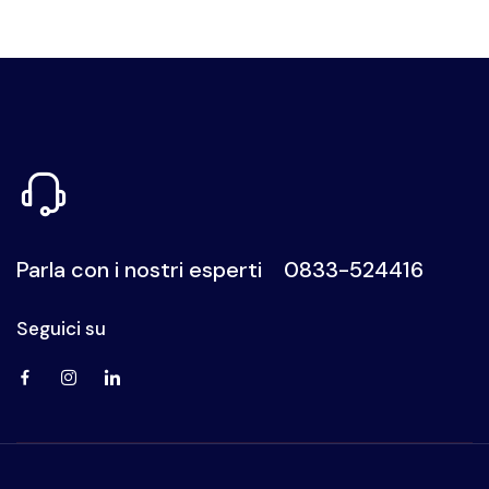
giornata con energia.
Novità 2025: La struttura diventa pet-friendly, ospitando
animali di piccola taglia fino a 10 kg.
In sintesi, il Dolmen Sport Resort rappresenta una scelta
ideale per chi cerca un soggiorno all'insegna del relax e della
scoperta, con servizi pensati per garantire un'esperienza
memorabile nel cuore del Salento.
Parla con i nostri esperti
0833-524416
Seguici su
Visita la nostra pagina Facebook
Visita il nostro profilo Instagram
Visita la nostra pagina LinkedIn