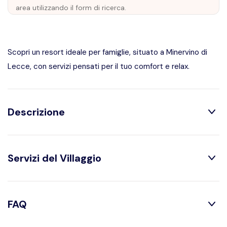
area utilizzando il form di ricerca.
Scopri un resort ideale per famiglie, situato a Minervino di
Lecce, con servizi pensati per il tuo comfort e relax.
Descrizione
Il Dolmen Sport Resort è un resort progettato per
Servizi del Villaggio
accogliere famiglie in cerca di relax e divertimento. La
struttura offre camere dotate di TV a schermo piatto, aria
condizionata e minibar, garantendo un soggiorno
Parcheggio
confortevole. Gli ospiti possono usufruire di WiFi gratuito e
FAQ
Piscina
di una reception attiva 24 ore su 24, assicurando assistenza